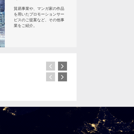
貿易事業や、マンガ家の作品
を用いたプロモーションサー
ビスのご提案など、その他事
業をご紹介。
住友不動産秋葉原東ビルにアルミル
仮設照明の新製品【両面ジャックロ