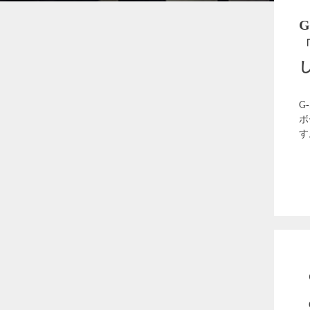
G
G
ボ
す